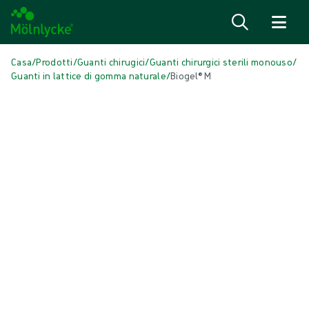
Salta al contenuto
Casa
/
Prodotti
/
Guanti chirugici
/
Guanti chirurgici sterili monouso
/
Guanti in lattice di gomma naturale
/
Biogel® M
Salta media
Guanti in lattice di gomma naturale
Biogel® M
Biogel® M è un guanto chirurgico per uso generico realizzato in lattice
di gomma naturale. Offre un'eccellente protezione barriera, nonché