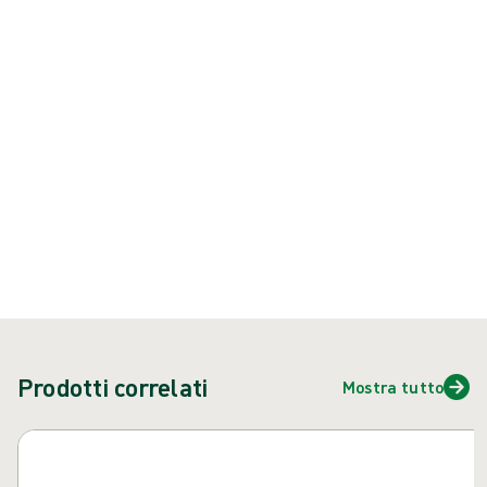
vestibilità, sensibilità e comfort.
Prodotto: REF {{ store.currentProductVariant?.productId }}
{{ feature }}
Certificato da ISCC
Carta certificata FSC
Contattaci
Prodotti correlati
Mostra tutto
Salta carosello