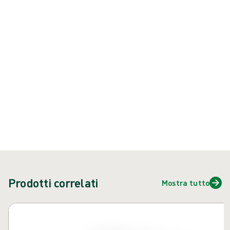
nonché vestibilità, sensibilità e comfort
Prodotto: REF {{ store.currentProductVariant?.productId }}
{{ feature }}
Certificato da ISCC
Carta certificata FSC
Contattaci
Prodotti correlati
Mostra tutto
Salta carosello