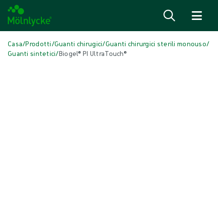
Salta al contenuto
Casa
/
Prodotti
/
Guanti chirugici
/
Guanti chirurgici sterili monouso
/
Guanti sintetici
/
Biogel® PI UltraTouch®
Salta media
Guanti sintetici
Biogel® PI UltraTouch®
Il guanto chirurgico sintetico Biogel® PI UltraTouch® è un guanto
chirurgico multiuso che offre un'eccellente protezione barriera,