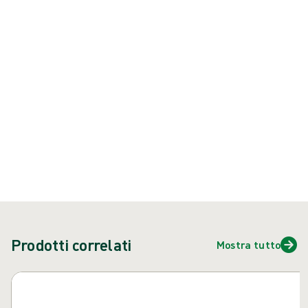
vestibilità, sensibilità e comfort.
Prodotto: REF {{ store.currentProductVariant?.productId }}
{{ feature }}
Certificato da ISCC
Carta certificata FSC
Contattaci
Prodotti correlati
Mostra tutto
Salta carosello