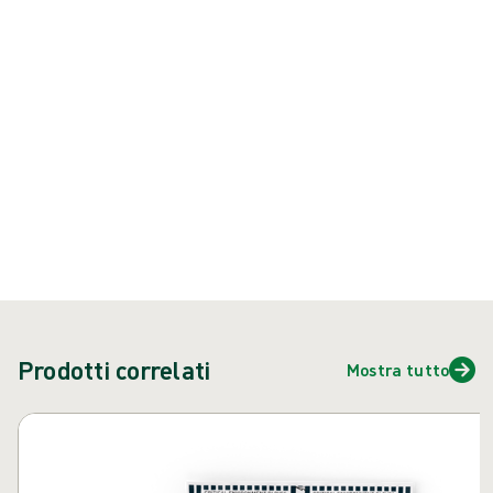
Prodotto: REF {{ store.currentProductVariant?.productId }}
{{ feature }}
Certificato da ISCC
Carta certificata FSC
Contattaci
Prodotti correlati
Mostra tutto
Salta carosello