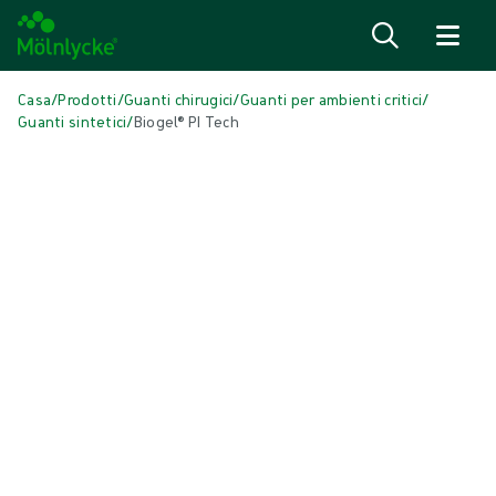
Salta al contenuto
Casa
/
Prodotti
/
Guanti chirugici
/
Guanti per ambienti critici
/
Guanti sintetici
/
Biogel® PI Tech
Salta media
Guanti sintetici
Biogel® PI Tech
Biogel PI Tech è un guanto sintetico per ambienti critici realizzato in
poliisoprene.