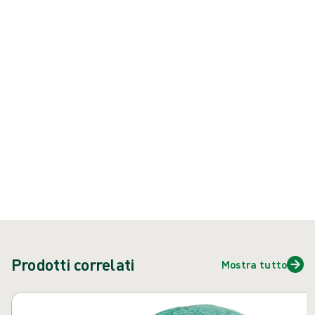
proteggere sia il paziente che il personale sanitario dalla
trasmissione di microrganismi, fluidi corporei e particolato.
Prodotto: REF {{ store.currentProductVariant?.productId }}
{{ feature }}
Certificato da ISCC
Carta certificata FSC
Contattaci
Prodotti correlati
Mostra tutto
Salta carosello