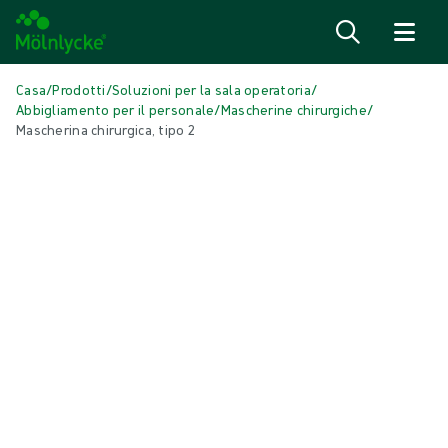
Salta al contenuto
Casa
/
Prodotti
/
Soluzioni per la sala operatoria
/
Abbigliamento per il personale
/
Mascherine chirurgiche
/
Mascherina chirurgica, tipo 2
Salta media
Mascherine
Mascherina chirurgica, tipo 2
Le mascherine chirurgiche sono destinate a essere indossate per