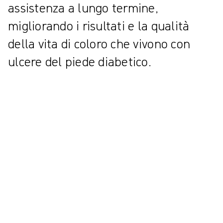
assistenza a lungo termine,
migliorando i risultati e la qualità
della vita di coloro che vivono con
ulcere del piede diabetico.
Quanto sono comuni i problemi al piede
diabetico?
Le ulcere del piede diabetico (DFU) sono una grave complicanza del
diabete che colpisce milioni di persone in tutto il mondo¹. Aumentano
significativamente il rischio di infezioni, amputazioni² e mortalità¹.
Con la crescente prevalenza del diabete, affrontare le DFU è
diventata una priorità sanitaria fondamentale². I dati mostrano che,
ogni anno, le ulcere del piede si svilupperanno in 9,1-26,1 milioni di
pazienti diabetici in tutto il mondo¹ e fino all'80% delle amputazioni
del piede diabetico sono precedute da un'ulcera del piede³.