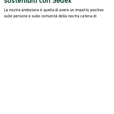
sostenibili con Sedex
La nostra ambizione è quella di avere un impatto positivo
sulle persone e sulle comunità della nostra catena di
approvvigionamento globale. Ecco perché siamo orgogliosi di
essere membri Sedex, una piattaforma volta a migliorare le
prestazioni etiche e sociali nelle catene di
approvvigionamento globali.
Utilizzando l'approccio di valutazione del rischio Sedex,
esaminiamo tutti i nuovi fornitori attivi per identificare i
possibili rischi di sostenibilità a cui potrebbero essere
esposti, considerando il Paese e il settore da cui provengono
le diverse materie prime. Questo ci consente di interagire
con i fornitori più rilevanti e scoprire se c'è un margine di
miglioramento, oltre alla possibilità di comprendere se i
fornitori sono all'altezza dei nostri requisiti in materia di
diritti dei lavoratori, salute, sicurezza e ambiente.