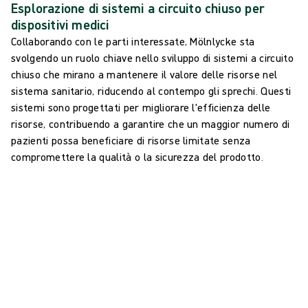
Esplorazione di sistemi a circuito chiuso per
dispositivi medici
Collaborando con le parti interessate, Mölnlycke sta
svolgendo un ruolo chiave nello sviluppo di sistemi a circuito
chiuso che mirano a mantenere il valore delle risorse nel
sistema sanitario, riducendo al contempo gli sprechi. Questi
sistemi sono progettati per migliorare l'efficienza delle
risorse, contribuendo a garantire che un maggior numero di
pazienti possa beneficiare di risorse limitate senza
compromettere la qualità o la sicurezza del prodotto.
Obiettivi di circolarità
0
Packaging riciclabili entro il 2030
0
di imballaggi da realizzare in materiale riciclato o rinnovabile