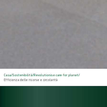
Casa
/
Sostenibilità
/
Revolutionise care for planet
/
Efficienza delle risorse e circolarità