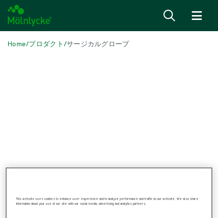
内容へ移る
Home
/
プロダクト
/
サージカルグローブ
Skip to products
Wound Care (25)
すべて見る
Fixation & Compression Therapy (3)
Superabsorbent Dressings (1)
Wound Contact Layers (3)
ノンボーダーフォームドレッシング (4)
ボーダーフォームドレッシング (5)
抗菌性ドレッシング (3)
従来型のドレッシング材 (3)
術後縫合創用ドレッシング材 (2)
傷あとケア (1)
OR Solutions (44)
すべて見る
This website uses cookies to enhance user experience and to analyze performance and traffic on our website. We also share
information about your use of our site with our social media, advertising and analytics partners.
Patient warming (2)
すべて見る