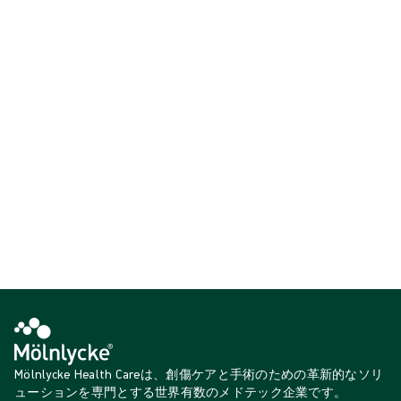
では、臨床チームや研究開発チームと協力して最適なフィット感と快
適性を備える手袋を製造し、特許取得済みのインディケーター技術で
医療従事者と患者の両方の保護と安全性を確保しています。
サージカルグローブ
{{ total }}件中{{ products.length }}件を表示
{{productCard.CategoryName}}
{{productCard.ProductGroupName}}
{{ total }}件中{{ products.length }}件を表示
もっと見る
ロード中…
Mölnlycke Health Careは、創傷ケアと手術のための革新的なソリ
ューションを専門とする世界有数のメドテック企業です。