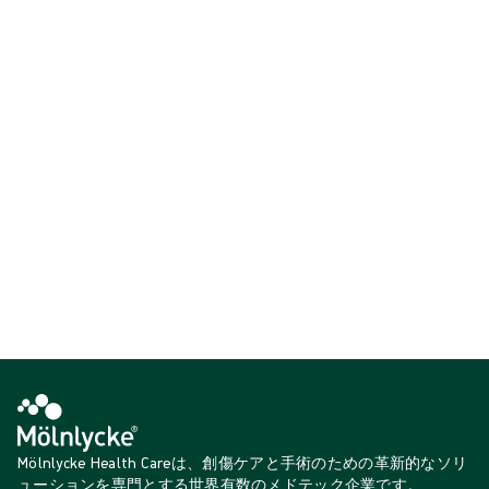
皮膚への
損傷
を最小限に抑えながら、湿潤環境を維持するよう設計さ
れたフォームタイプの創傷被覆材です。 高い適合性と滲出液の吸収性
を備えており、急性創傷から慢性創傷まで幅広く対応可能です。 除去
時の疼痛や皮膚損傷を軽減し、患者の快適性と治癒促進に寄与しま
す。
{{ total }}件中{{ products.length }}件を表示
{{productCard.CategoryName}}
{{productCard.ProductGroupName}}
{{ total }}件中{{ products.length }}件を表示
もっと見る
ロード中…
Mölnlycke Health Careは、創傷ケアと手術のための革新的なソリ
ューションを専門とする世界有数のメドテック企業です。