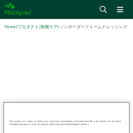
内容へ移る
Home
/
プロダクト
/
創傷ケア
/
ノンボーダーフォームドレッシング
Skip to products
Wound Care (25)
すべて見る
Fixation & Compression Therapy (3)
Superabsorbent Dressings (1)
Wound Contact Layers (3)
ノンボーダーフォームドレッシング (4)
ボーダーフォームドレッシング (5)
抗菌性ドレッシング (3)
従来型のドレッシング材 (3)
術後縫合創用ドレッシング材 (2)
傷あとケア (1)
OR Solutions (44)
すべて見る
This website uses cookies to enhance user experience and to analyze performance and traffic on our website. We also share
information about your use of our site with our social media, advertising and analytics partners.
Patient warming (2)
すべて見る