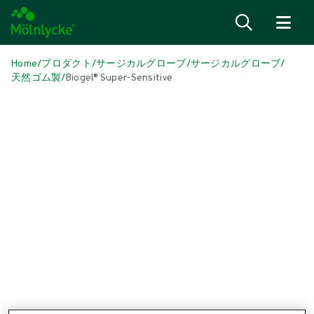
内容へ移る
Home
/
プロダクト
/
サージカルグローブ
/
サージカルグローブ
/
天然ゴム製
/
Biogel® Super-Sensitive
メディアをスキップ
天然ゴム製グローブ
Biogel® Super-Sensitive
バイオジェル® スーパーセンシティブは、天然ゴム製サージカルグロ
ーブを好まれる外科医のために開発されました。