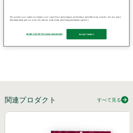
プロダクト：REF {{ store.currentProductVariant?.productId }}
This website uses cookies to enhance user experience and to analyze performance and traffic on our website. We also share
{{ feature }}
information about your use of our site with our social media, advertising and analytics partners.
Do Not Sell My Personal Information
Accept Cookies
ISCC認証済
FSC認証書
お問い合わせ
関連プロダクト
すべて見る
カルーセルをスキップ