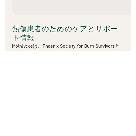
熱傷患者のためのケアとサポー
ト情報
Mölnlyckeは、Phoenix Society for Burn Survivorsと
のパートナーシップを通じて、熱傷からの回復に
必要な知識と支援資源を、提供できる体制を整え
ています。これにより、すべての回復者が孤立す
ることなく、適切な支援環境のもとで治癒を進め
られる体制の構築を支援しています。
フェニックスソサエティのウェブサイトで詳細
を読む