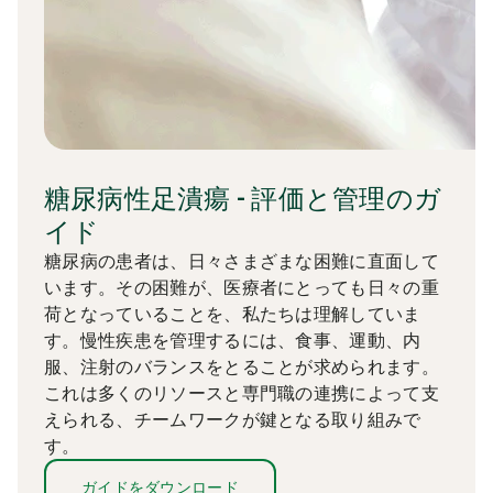
糖尿病性足潰瘍 - 評価と管理のガ
イド
糖尿病の患者
は、日々
さまざまな困難
に直面して
います。
その困難が、医療者
にとっても
日々の重
荷となっていることを、私たちは
理解していま
す。
慢性疾患
を管理するには、食事、
運動
、
内
服
、注射のバランスをとることが
求められます
。
これは
多くのリソースと専門職の連携によって支
えられる、チームワークが鍵となる取り組みで
す
。
ガイドをダウンロード