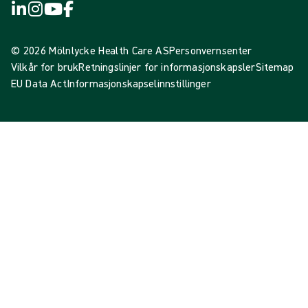
© 2026 Mölnlycke Health Care AS
Personvernsenter
Vilkår for bruk
Retningslinjer for informasjonskapsler
Sitemap
EU Data Act
Informasjonskapselinnstillinger