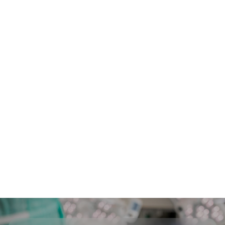
arbeidet i seg selv, men for å støtte og legge til rette
for ekspertenes arbeid, som resulterer i
konsensusanbefalingene.
I dette tilfellet støttet Mölnlycke Health Care, som
produsent av kirurgiske og kritiske miljøhansker,
dette konsensusarbeidet for å adressere det
vitenskapelige grunnlaget bak beste praksis for
kirurgisk hanskebruk. All litteraturlesing,
utarbeidelse av uttalelser, avstemning om
anbefalinger samt skriving av de endelige
publikasjonene ble håndtert av en gruppe
profesjonelle eksperter
Lytt til episoden på Spotify