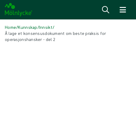
Hopp til innhold
Home
/
Kunnskap
/
Innsikt
/
Å lage et konsensusdokument om beste praksis for
operasjonshansker - del 2
I DENNE ARTIKKELEN
Biogel hansker
|
1 min lesing
Å lage et konsensusdokument om
beste praksis for operasjonshansker -
del 2
I del 2 av denne episoden diskuteres rollen til et konsensusarbeid
for å overvinne utfordringene ved å implementere endringer.