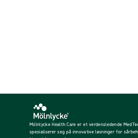
Pasientvarming
Viser {{ products.length }} av {{ total }}
{{productCard.CategoryName}}
{{productCard.ProductGroupName}}
Viser {{ products.length }} av {{ total }}
Vis mer
Laster...
Mölnlycke Health Care er et verdensledende MedT
spesialiserer seg på innovative løsninger for sårbe