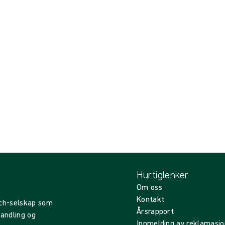
Hurtiglenker
Om oss
Kontakt
ech-selskap som
Årsrapport
handling og
Innmelding av reklamasjo