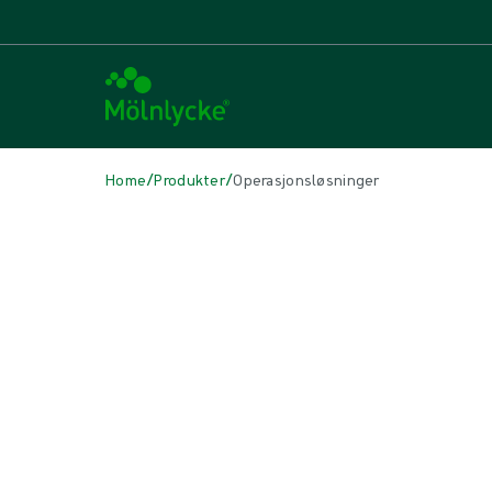
/
/
Home
Produkter
Operasjonsløsninger
Skip to products
Sårbehandling (45)
Vis alle
Alginat- og fiberbandasjer (3)
Antimikrobielle bandasjer (6)
Behandling av arr (2)
Behandling med topisk oksygen (1)
Fiksering og kompresjonsbehandling (5)
Forberedelse av sårseng (1)
Operasjonsbandasjer (1)