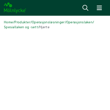
Hopp til innhold
Home
/
Produkter
/
Operasjonsløsninger
/
Operasjonslaken
/
Spesiallaken og -sett
/
Hjerte
Skip to products
Sårbehandling (45)
Vis alle
Alginat- og fiberbandasjer (3)
Antimikrobielle bandasjer (6)
Behandling av arr (2)
Behandling med topisk oksygen (1)
Fiksering og kompresjonsbehandling (5)
Forberedelse av sårseng (1)
Operasjonsbandasjer (1)
Skumbandasjer med heftekant (5)
Skumbandasjer uten heftekant (5)
Superabsorberende bandasjer (2)
Sårbehandling med undertrykk (3)
Sårkontaktlag (3)