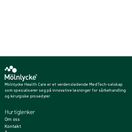
{{productCard.CategoryName}}
{{productCard.ProductGroupName}}
Viser {{ products.length }} av {{ total }}
Vis mer
Laster...
Mölnlycke Health Care er et verdensledende MedTech-selskap
som spesialiserer seg på innovative løsninger for sårbehandling
og kirurgiske prosedyrer.
Hurtiglenker
Om oss
Kontakt