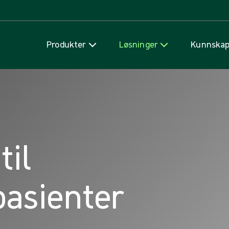
Hopp til innhold
Produkter
Løsninger
Kunnska
til
asienter