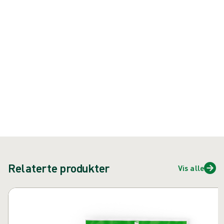
Produkt: REF {{ store.currentProductVariant?.productId }}
{{ feature }}
Sertifisert av ISCC
FSC-sertifisert papir
Kontakt oss
Relaterte produkter
Vis alle
Hopp over karusell