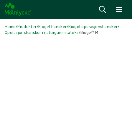
Hopp til innhold
Home
/
Produkter
/
Biogel hansker
/
Biogel operasjonshansker
/
Operasjonshansker i naturgummilateks
/
Biogel® M
Hopp over media
Hansker i naturgummilateks
Biogel® M
Biogel® M er en universal operasjonshanske av naturgummilateks. Den
gir utmerket barrierebeskyttelse, passform, følelse og komfort.