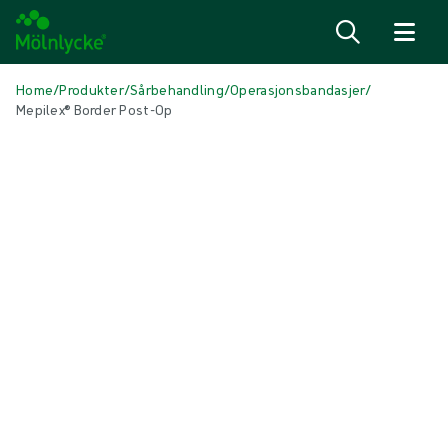
Hopp til innhold
Home
/
Produkter
/
Sårbehandling
/
Operasjonsbandasjer
/
Mepilex® Border Post-Op
Hopp over media
Operasjonsbandasjer
Mepilex® Border Post-Op
Selvheftende myk bandasje med silikon
Produkt: REF {{ store.currentProductVariant?.productId }}