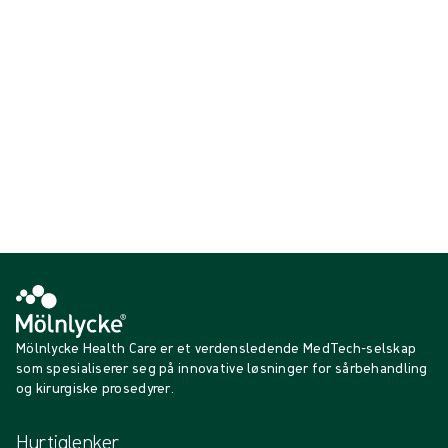
{{ feature }}
Sertifisert av ISCC
FSC-sertifisert papir
Kontakt oss
Mölnlycke Health Care er et verdensledende MedTech-selskap
som spesialiserer seg på innovative løsninger for sårbehandling
og kirurgiske prosedyrer.
Hurtiglenker