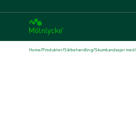
/
/
/
Home
Produkter
Sårbehandling
Skumbandasjer med 
Hopp over media
Skumbandasjer med heftekant