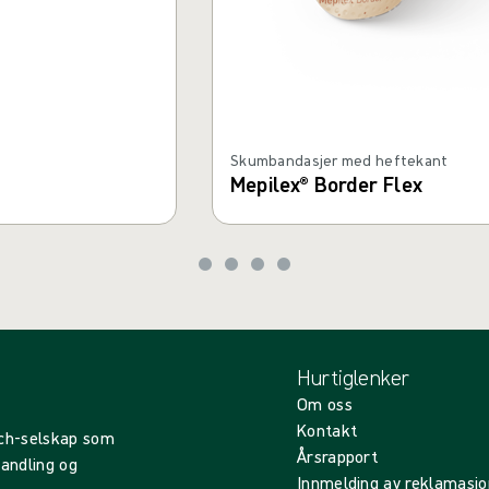
Skumbandasjer med heftekant
Mepilex® Border Flex
Hurtiglenker
Om oss
Kontakt
ech-selskap som
Årsrapport
handling og
Innmelding av reklamasjo