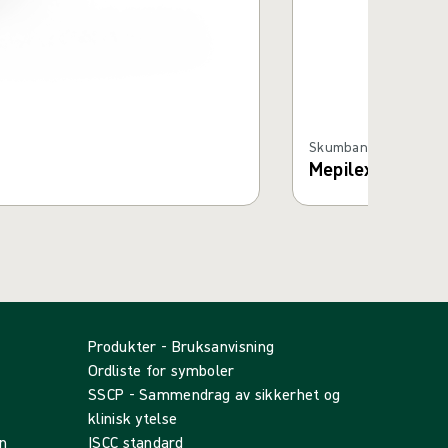
Skumbandasjer med 
Mepilex® Border 
Produkter - Bruksanvisning
Ordliste for symboler
SSCP - Sammendrag av sikkerhet og
klinisk ytelse
n
ISCC standard