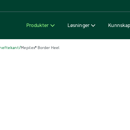
Hopp til innhold
Produkter
Løsninger
Kunnska
/
heftekant
Mepilex® Border Heel