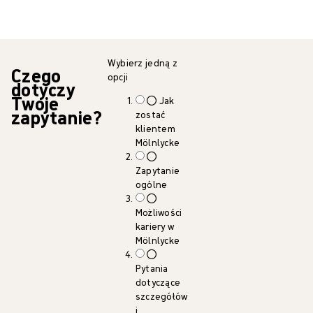
Wybierz jedną z
Czego
opcji
dotyczy
Twoje
Jak
zapytanie?
zostać
klientem
Mölnlycke
Zapytanie
ogólne
Możliwości
kariery w
Mölnlycke
Pytania
dotyczące
szczegółów
i