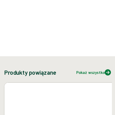
{{ feature }}
Certyfikowane przez ISCC
Papier z certyfikatem FSC
Skontaktuj się z nami
Produkty powiązane
Pokaż wszystko
Pomiń karuzelę