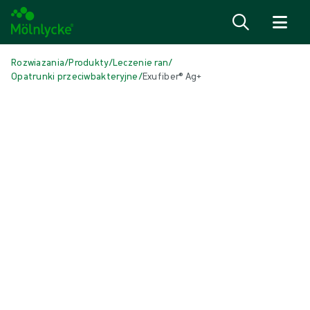
Przejdź do treści
Rozwiazania
/
Produkty
/
Leczenie ran
/
Opatrunki przeciwbakteryjne
/
Exufiber® Ag+
Pomiń multimedia
Antimicrobial Dressings
Exufiber® Ag+
Produkt: REF {{ store.currentProductVariant?.productId }}