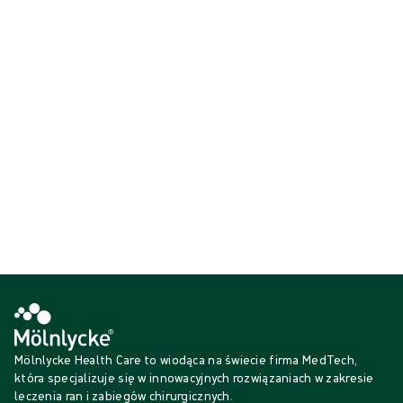
Syntetyczne rękawice chirurgiczne Biogel® zostały zaprojektowane
tak, aby zapewnić Ci pewność w każdej sytuacji dzięki dopasowaniu,
wyczuciu i wygodzie.
Wyświetlanie {{ products.length }} z {{ total }}
{{productCard.CategoryName}}
{{productCard.ProductGroupName}}
Wyświetlanie {{ products.length }} z {{ total }}
Pokaż więcej
Ładowanie...
Mölnlycke Health Care to wiodąca na świecie firma MedTech,
która specjalizuje się w innowacyjnych rozwiązaniach w zakresie
leczenia ran i zabiegów chirurgicznych.