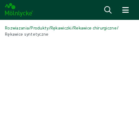
Przejdź do treści
Rozwiazania
/
Produkty
/
Rękawiczki
/
Rekawice chirurgiczne
/
Rękawice syntetyczne
Skip to products
Wound Care (51)
Pokaż wszystko
Alginate & Fibre Dressings (3)
Antimicrobial Dressings (7)
Bordered Foam Dressings (5)
Conventional Dressings (4)
Conventional Sponges & Swabs (2)
Fixation & Compression Therapy (5)
Incision Dressings (1)
Negative Pressure Wound Therapy (3)
Non-bordered Foam Dressings (7)
Oczyszczanie ran (2)
Scar Management (2)
Skin Care (2)