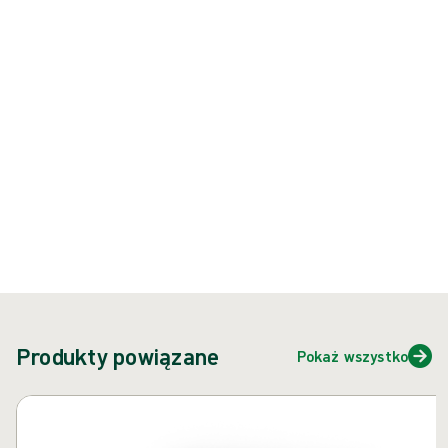
Underglove (bez lateksu naturalnego)
Produkt: REF {{ store.currentProductVariant?.productId }}
{{ feature }}
Certyfikowane przez ISCC
Papier z certyfikatem FSC
Skontaktuj się z nami
Produkty powiązane
Pokaż wszystko
Pomiń karuzelę