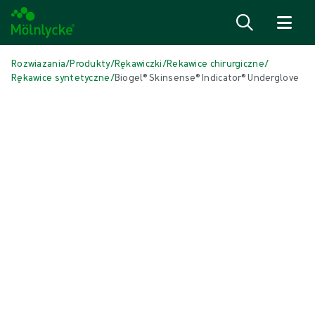
Przejdź do treści
Rozwiazania
/
Produkty
/
Rękawiczki
/
Rekawice chirurgiczne
/
Rękawice syntetyczne
/
Biogel® Skinsense® Indicator® Underglove
Pomiń multimedia
Rękawice syntetyczne
Biogel® Skinsense® Indicator®
Underglove
Syntetyczne rękawice chirurgiczne Biogel® Skinsense® Indicator