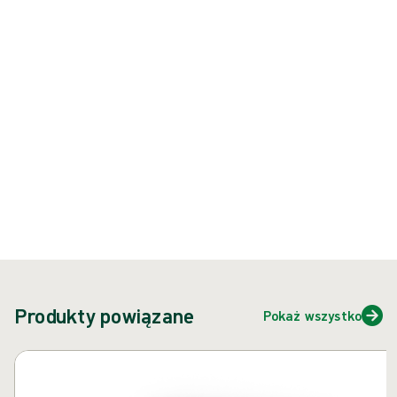
preferują rękawice chirurgiczne z lateksu naturalnego.
Produkt: REF {{ store.currentProductVariant?.productId }}
{{ feature }}
Certyfikowane przez ISCC
Papier z certyfikatem FSC
Skontaktuj się z nami
Produkty powiązane
Pokaż wszystko
Pomiń karuzelę