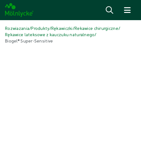
Przejdź do treści
Rozwiazania
/
Produkty
/
Rękawiczki
/
Rekawice chirurgiczne
/
Rękawice lateksowe z kauczuku naturalnego
/
Biogel® Super-Sensitive
Pomiń multimedia
Rękawice z lateksu naturalnego
Biogel® Super-Sensitive
Biogel® Super-Sensitive jest przeznaczony dla chirurgów, którzy