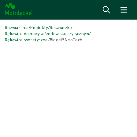
Przejdź do treści
Rozwiazania
/
Produkty
/
Rękawiczki
/
Rękawice do pracy w środowisku krytycznym
/
Rękawice syntetyczne
/
Biogel® NeoTech
Pomiń multimedia
Rękawice syntetyczne
Biogel® NeoTech
Biogel NeoTech to syntetyczne rękawice wykonane z polichloroprenu.