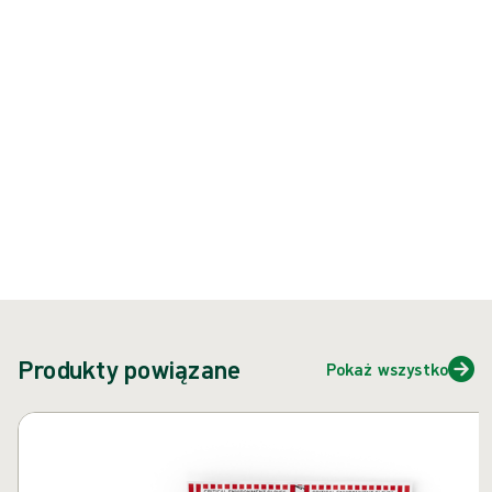
Produkt: REF {{ store.currentProductVariant?.productId }}
{{ feature }}
Certyfikowane przez ISCC
Papier z certyfikatem FSC
Skontaktuj się z nami
Produkty powiązane
Pokaż wszystko
Pomiń karuzelę