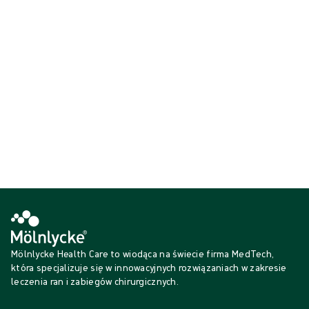
Produkt: REF {{ store.currentProductVariant?.productId }}
{{ feature }}
Certyfikowane przez ISCC
Papier z certyfikatem FSC
Skontaktuj się z nami
Mölnlycke Health Care to wiodąca na świecie firma MedTech,
która specjalizuje się w innowacyjnych rozwiązaniach w zakresie
leczenia ran i zabiegów chirurgicznych.