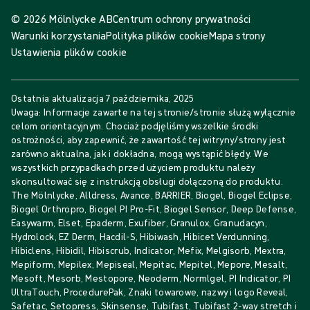
© 2026 Mölnlycke AB
Centrum ochrony prywatności
Warunki korzystania
Polityka plików cookie
Mapa strony
Ustawienia plików cookie
Ostatnia aktualizacja
7 października, 2025
Uwaga: Informacje zawarte na tej stronie/stronie służą wyłącznie
celom orientacyjnym. Chociaż podjęliśmy wszelkie środki
ostrożności, aby zapewnić, że zawartość tej witryny/strony jest
zarówno aktualna, jak i dokładna, mogą wystąpić błędy. We
wszystkich przypadkach przed użyciem produktu należy
skonsultować się z instrukcją obsługi dołączoną do produktu.
The Mölnlycke, Alldress, Avance, BARRIER, Biogel, Biogel Eclipse,
Biogel Orthropro, Biogel PI Pro-Fit, Biogel Sensor, Deep Defense,
Easywarm, Elset, Epaderm, Exufiber, Granulox, Granudacyn,
Hydrolock, EZ Derm, Hacdil-S, Hibiwash, Hibicet Verdunning,
Hibiclens, Hibidil, Hibiscrub, Indicator, Mefix, Melgisorb, Mextra,
Mepiform, Mepilex, Mepiseal, Mepitac, Mepitel, Mepore, Mesalt,
Mesoft, Mesorb, Mestopore, Neoderm, Normlgel, PI Indicator, PI
UltraTouch, ProcedurePak, Znaki towarowe, nazwy i logo Reveal,
Safetac, Setopress, Skinsense, Tubifast, Tubifast 2-way stretch i