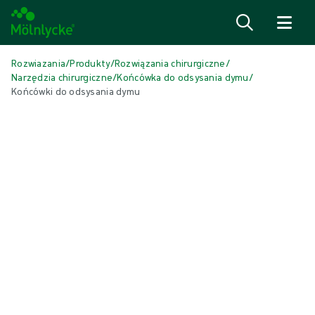
Przejdź do treści
Rozwiazania
/
Produkty
/
Rozwiązania chirurgiczne
/
Narzędzia chirurgiczne
/
Końcówka do odsysania dymu
/
Końcówki do odsysania dymu
Pomiń multimedia
Końcówka do odsysania dymu
Końcówki do odsysania dymu
Końcówka do odsysania dymu, bez PCV