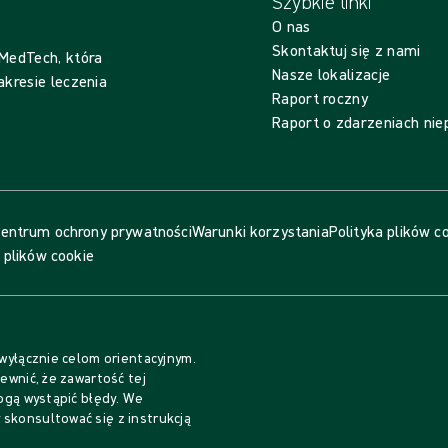
Szybkie linki
O nas
Skontaktuj się z nami
 MedTech, która
Nasze lokalizacje
akresie leczenia
Raport roczny
Raport o zdarzeniach ni
entrum ochrony prywatności
Warunki korzystania
Polityka plików c
 plików cookie
 wyłącznie celom orientacyjnym.
ewnić, że zawartość tej
mogą wystąpić błędy. We
skonsultować się z instrukcją