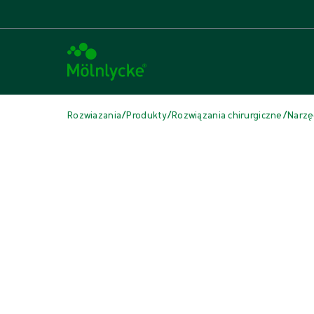
/
/
/
Rozwiazania
Produkty
Rozwiązania chirurgiczne
Narzę
Pomiń multimedia
Instrumenty do ssania i płukania