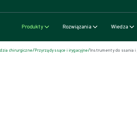
Przejdź do treści
Produkty
Rozwiązania
Wiedza
/
/
dzia chirurgiczne
Przyrządy ssące i irygacyjne
Instrumenty do ssania i