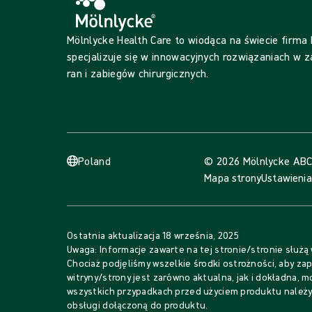
Mölnlycke Health Care to wiodąca na świecie firma
specjalizuje się w innowacyjnych rozwiązaniach w z
ran i zabiegów chirurgicznych.
Poland
© 2026 Mölnlycke AB
C
Mapa strony
Ustawienia
Ostatnia aktualizacja
18 września, 2025
Uwaga: Informacje zawarte na tej stronie/stronie służą
Chociaż podjęliśmy wszelkie środki ostrożności, aby zap
witryny/strony jest zarówno aktualna, jak i dokładna, 
wszystkich przypadkach przed użyciem produktu należy 
obsługi dołączoną do produktu.