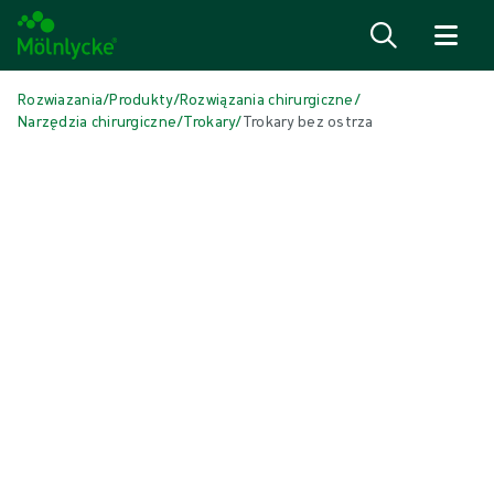
Przejdź do treści
Rozwiazania
/
Produkty
/
Rozwiązania chirurgiczne
/
Narzędzia chirurgiczne
/
Trokary
/
Trokary bez ostrza
Pomiń multimedia
Trokary
Trokary bez ostrza
Trokar bez ostrza z końcówką rozpychającą tkankę to sterylne
narzędzie jednorazowego użytku składające się z obturatora i