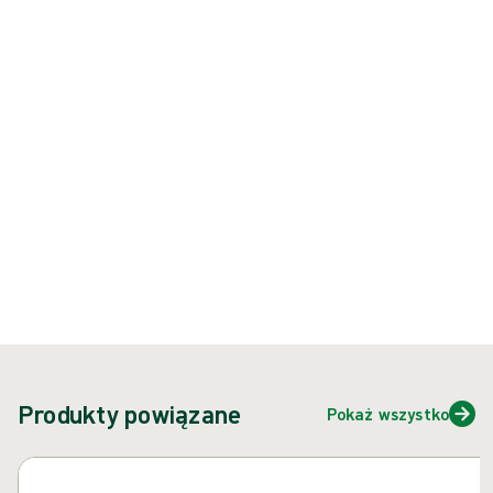
przezroczystej kaniuli. Obturator posiada końcówkę bez ostrza
pozwalającą na rozpychanie warstw tkanek podczas wprowadzania.
Produkt: REF {{ store.currentProductVariant?.productId }}
{{ feature }}
Certyfikowane przez ISCC
Papier z certyfikatem FSC
Skontaktuj się z nami
Produkty powiązane
Pokaż wszystko
Pomiń karuzelę