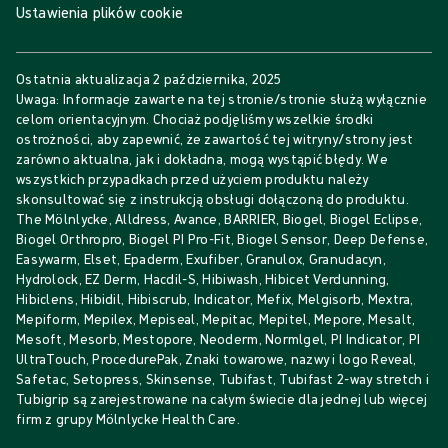
Ustawienia plików cookie
Ostatnia aktualizacja
2 października, 2025
Uwaga: Informacje zawarte na tej stronie/stronie służą wyłącznie
celom orientacyjnym. Chociaż podjęliśmy wszelkie środki
ostrożności, aby zapewnić, że zawartość tej witryny/strony jest
zarówno aktualna, jak i dokładna, mogą wystąpić błędy. We
wszystkich przypadkach przed użyciem produktu należy
skonsultować się z instrukcją obsługi dołączoną do produktu.
The Mölnlycke, Alldress, Avance, BARRIER, Biogel, Biogel Eclipse,
Biogel Orthropro, Biogel PI Pro-Fit, Biogel Sensor, Deep Defense,
Easywarm, Elset, Epaderm, Exufiber, Granulox, Granudacyn,
Hydrolock, EZ Derm, Hacdil-S, Hibiwash, Hibicet Verdunning,
Hibiclens, Hibidil, Hibiscrub, Indicator, Mefix, Melgisorb, Mextra,
Mepiform, Mepilex, Mepiseal, Mepitac, Mepitel, Mepore, Mesalt,
Mesoft, Mesorb, Mestopore, Neoderm, Normlgel, PI Indicator, PI
UltraTouch, ProcedurePak, Znaki towarowe, nazwy i logo Reveal,
Safetac, Setopress, Skinsense, Tubifast, Tubifast 2-way stretch i
Tubigrip są zarejestrowane na całym świecie dla jednej lub więcej
firm z grupy Mölnlycke Health Care.