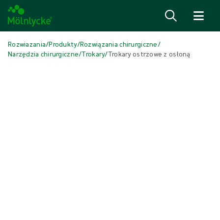
Przejdź do treści
Rozwiazania
/
Produkty
/
Rozwiązania chirurgiczne
/
Narzędzia chirurgiczne
/
Trokary
/
Trokary ostrzowe z osłoną
Pomiń multimedia
Trokary
Trokary ostrzowe z osłoną
Trokar ostrzowy z osłoną to sterylne narzędzie jednorazowego
użytku składające się z obturatora i przezroczystej kaniuli. Obturator