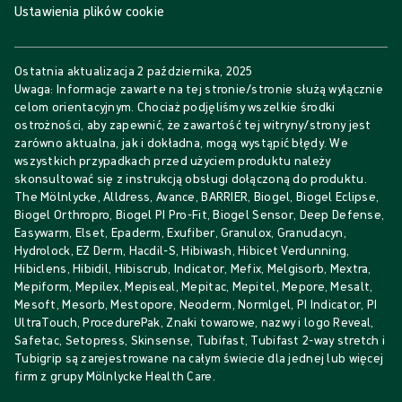
Ustawienia plików cookie
Ostatnia aktualizacja
2 października, 2025
Uwaga: Informacje zawarte na tej stronie/stronie służą wyłącznie
celom orientacyjnym. Chociaż podjęliśmy wszelkie środki
ostrożności, aby zapewnić, że zawartość tej witryny/strony jest
zarówno aktualna, jak i dokładna, mogą wystąpić błędy. We
wszystkich przypadkach przed użyciem produktu należy
skonsultować się z instrukcją obsługi dołączoną do produktu.
The Mölnlycke, Alldress, Avance, BARRIER, Biogel, Biogel Eclipse,
Biogel Orthropro, Biogel PI Pro-Fit, Biogel Sensor, Deep Defense,
Easywarm, Elset, Epaderm, Exufiber, Granulox, Granudacyn,
Hydrolock, EZ Derm, Hacdil-S, Hibiwash, Hibicet Verdunning,
Hibiclens, Hibidil, Hibiscrub, Indicator, Mefix, Melgisorb, Mextra,
Mepiform, Mepilex, Mepiseal, Mepitac, Mepitel, Mepore, Mesalt,
Mesoft, Mesorb, Mestopore, Neoderm, Normlgel, PI Indicator, PI
UltraTouch, ProcedurePak, Znaki towarowe, nazwy i logo Reveal,
Safetac, Setopress, Skinsense, Tubifast, Tubifast 2-way stretch i
Tubigrip są zarejestrowane na całym świecie dla jednej lub więcej
firm z grupy Mölnlycke Health Care.