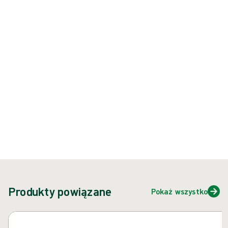
posiada ostrą końcówkę ze sprężynowym mechanizmem osłonowym
odsłaniającym ostrze podczas wprowadzania.
Produkt: REF {{ store.currentProductVariant?.productId }}
{{ feature }}
Certyfikowane przez ISCC
Papier z certyfikatem FSC
Skontaktuj się z nami
Produkty powiązane
Pokaż wszystko
Pomiń karuzelę