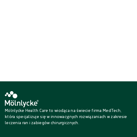
OR Solutions
Rękawice
Wyświetlanie {{ products.length }} z {{ total }}
{{productCard.CategoryName}}
{{productCard.ProductGroupName}}
Wyświetlanie {{ products.length }} z {{ total }}
Pokaż więcej
Ładowanie...
Mölnlycke Health Care to wiodąca na świecie firma MedTech,
która specjalizuje się w innowacyjnych rozwiązaniach w zakresie
leczenia ran i zabiegów chirurgicznych.