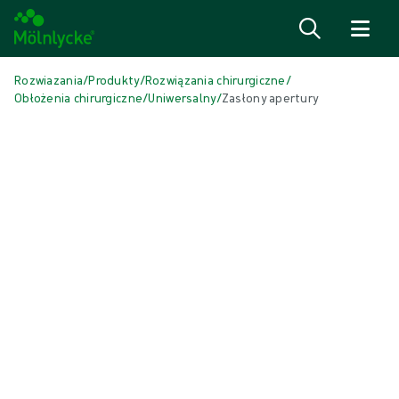
Przejdź do treści
Rozwiazania
/
Produkty
/
Rozwiązania chirurgiczne
/
Obłożenia chirurgiczne
/
Uniwersalny
/
Zasłony apertury
Skip to products
Wound Care (51)
Pokaż wszystko
Alginate & Fibre Dressings (3)
Antimicrobial Dressings (7)
Bordered Foam Dressings (5)
Conventional Dressings (4)
Conventional Sponges & Swabs (2)
Fixation & Compression Therapy (5)
Incision Dressings (1)
Negative Pressure Wound Therapy (3)
Non-bordered Foam Dressings (7)
Oczyszczanie ran (2)
Scar Management (2)
Skin Care (2)