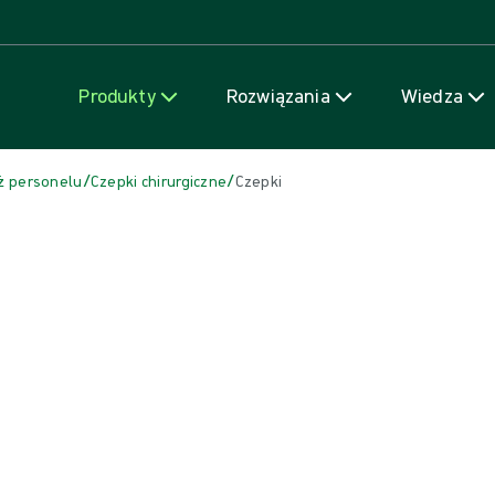
Przejdź do treści
Produkty
Rozwiązania
Wiedza
/
/
ż personelu
Czepki chirurgiczne
Czepki