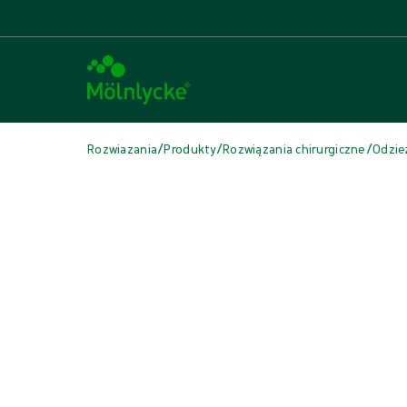
/
/
/
Rozwiazania
Produkty
Rozwiązania chirurgiczne
Odzie
Pomiń multimedia
Czepek chirurgiczny wiązany na troki,