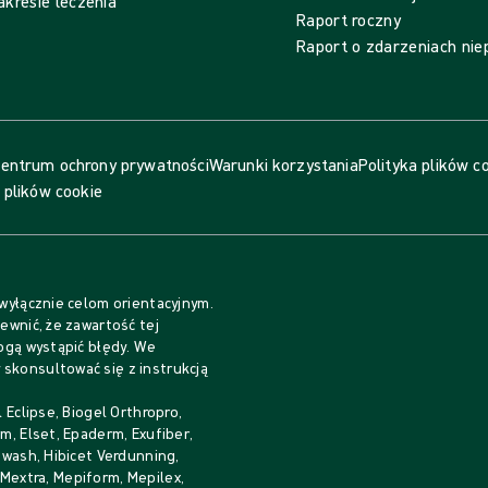
akresie leczenia
Raport roczny
Raport o zdarzeniach ni
entrum ochrony prywatności
Warunki korzystania
Polityka plików c
 plików cookie
 wyłącznie celom orientacyjnym.
ewnić, że zawartość tej
mogą wystąpić błędy. We
skonsultować się z instrukcją
 Eclipse, Biogel Orthropro,
m, Elset, Epaderm, Exufiber,
iwash, Hibicet Verdunning,
, Mextra, Mepiform, Mepilex,