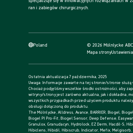
specjalizuje się w innowacyjnych rozwiązaniach w z
ran i zabiegów chirurgicznych.
Poland
© 2026 Mölnlycke AB
C
Mapa strony
Ustawienia
Ostatnia aktualizacja
7 października, 2025
Uwaga: Informacje zawarte na tej stronie/stronie służą
Chociaż podjęliśmy wszelkie środki ostrożności, aby zap
witryny/strony jest zarówno aktualna, jak i dokładna, 
wszystkich przypadkach przed użyciem produktu należy 
obsługi dołączoną do produktu.
The Mölnlycke, Alldress, Avance, BARRIER, Biogel, Biogel
Biogel PI Pro-Fit, Biogel Sensor, Deep Defense, Easywar
Granulox, Granudacyn, Hydrolock, EZ Derm, Hacdil-S, Hib
Hibiclens, Hibidil, Hibiscrub, Indicator, Mefix, Melgisorb