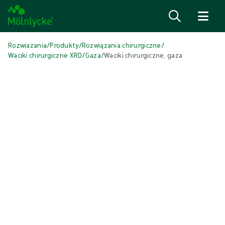
Przejdź do treści
Rozwiazania
/
Produkty
/
Rozwiązania chirurgiczne
/
Waciki chirurgiczne XRD
/
Gaza
/
Waciki chirurgiczne, gaza
Pomiń multimedia
Gaza
Waciki chirurgiczne, gaza
Przeznaczone do oczyszczania i wchłaniania płynów ustrojowych oraz
do owijania lub podtrzymywania narządów podczas zabiegu