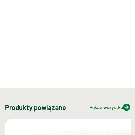
chirurgicznego [dotyczy wacików brzusznych i chirurgicznych].
Produkt: REF {{ store.currentProductVariant?.productId }}
{{ feature }}
Certyfikowane przez ISCC
Papier z certyfikatem FSC
Skontaktuj się z nami
Produkty powiązane
Pokaż wszystko
Pomiń karuzelę