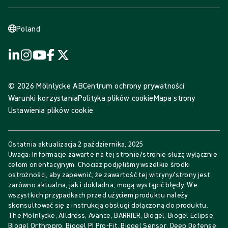
Poland
© 2026 Mölnlycke AB
Centrum ochrony prywatności
Warunki korzystania
Polityka plików cookie
Mapa strony
Ustawienia plików cookie
Ostatnia aktualizacja
2 października, 2025
Uwaga: Informacje zawarte na tej stronie/stronie służą wyłącznie
celom orientacyjnym. Chociaż podjęliśmy wszelkie środki
ostrożności, aby zapewnić, że zawartość tej witryny/strony jest
zarówno aktualna, jak i dokładna, mogą wystąpić błędy. We
wszystkich przypadkach przed użyciem produktu należy
skonsultować się z instrukcją obsługi dołączoną do produktu.
The Mölnlycke, Alldress, Avance, BARRIER, Biogel, Biogel Eclipse,
Biogel Orthropro, Biogel PI Pro-Fit, Biogel Sensor, Deep Defense,