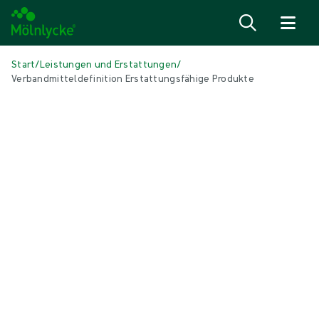
Zum Inhalt
Start
/
Leistungen und Erstattungen
/
Verbandmitteldefinition Erstattungsfähige Produkte
Knowledge
|
4 min Lesedauer
Veränderungen im Bereich der
Erstattungsfähigkeit