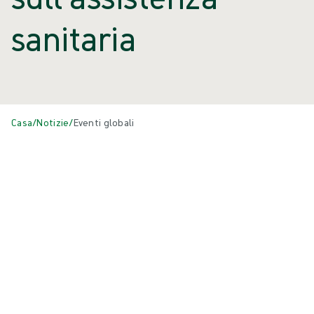
sanitaria
Casa
/
Notizie
/
Eventi globali
Eventi
Tutti
{{ category.DisplayName ?? category.Name }}
{{eventCard.Title}}
{{eventCard.Heading}}
{{eventCard.Location}}