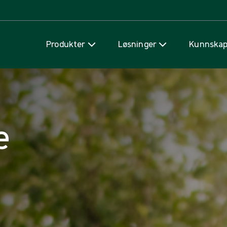
Hopp til innhold
Produkter
Løsninger
Kunnska
e