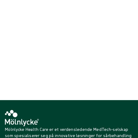
høytrykkskirurgisk enhet for rengjøring av bein og fjerning av
benrester til protesekirurgi
.
Puls
ed
Lavage
er tilgjengelig som
enkeltpakket eller som en del av dine prosedyrespesifikke
prosedyrepakker
. Produktet er en del av
vårt utvalg av ortopediske
kirurgiske komponenter.
Viser {{ products.length }} av {{ total }}
{{productCard.CategoryName}}
{{productCard.ProductGroupName}}
Viser {{ products.length }} av {{ total }}
Vis mer
Laster...
Mölnlycke Health Care er et verdensledende MedTech-selskap
som spesialiserer seg på innovative løsninger for sårbehandling