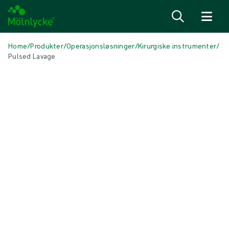
Hopp til innhold
Home
/
Produkter
/
Operasjonsløsninger
/
Kirurgiske instrumenter
/
Pulsed Lavage
Skip to products
Sårbehandling (45)
Vis alle
Alginat- og fiberbandasjer (3)
Antimikrobielle bandasjer (6)
Behandling av arr (2)
Behandling med topisk oksygen (1)
Fiksering og kompresjonsbehandling (5)
Forberedelse av sårseng (1)
Operasjonsbandasjer (1)
Skumbandasjer med heftekant (5)
Skumbandasjer uten heftekant (5)
Superabsorberende bandasjer (2)
Sårbehandling med undertrykk (3)
Sårkontaktlag (3)