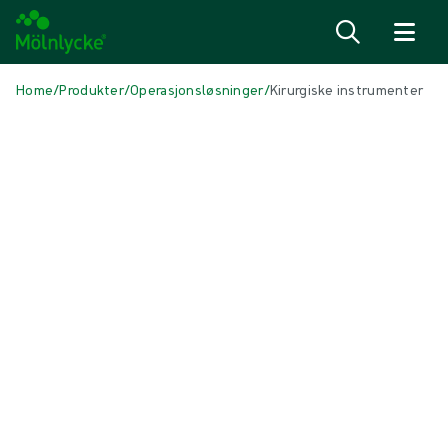
Hopp til innhold
Home
/
Produkter
/
Operasjonsløsninger
/
Kirurgiske instrumenter
Skip to products
Sårbehandling (45)
Vis alle
Alginat- og fiberbandasjer (3)
Antimikrobielle bandasjer (6)
Behandling av arr (2)
Behandling med topisk oksygen (1)
Fiksering og kompresjonsbehandling (5)
Forberedelse av sårseng (1)
Operasjonsbandasjer (1)
Skumbandasjer med heftekant (5)
Skumbandasjer uten heftekant (5)
Superabsorberende bandasjer (2)
Sårbehandling med undertrykk (3)
Sårkontaktlag (3)
Sårrensing (2)