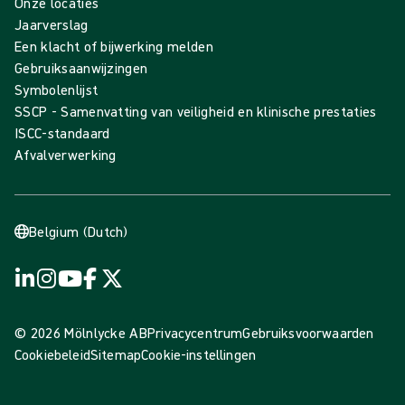
Onze locaties
Jaarverslag
Een klacht of bijwerking melden
Gebruiksaanwijzingen
Symbolenlijst
SSCP - Samenvatting van veiligheid en klinische prestaties
ISCC-standaard
Afvalverwerking
Belgium (Dutch)
© 2026 Mölnlycke AB
Privacycentrum
Gebruiksvoorwaarden
Cookiebeleid
Sitemap
Cookie-instellingen