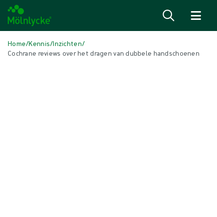
Naar inhoud gaan
Home
/
Kennis
/
Inzichten
/
Cochrane reviews over het dragen van dubbele handschoenen
IN DIT ARTIKEL
Biogel handschoenen
|
2 min leestijd
Cochrane reviews over het dragen van
dubbele handschoenen
De werkzaamheid van het dragen van dubbele handschoenen om het
risico op een perforatie van de binnenhandschoen te verminderen en
de detectie van perforaties te verhogen wanneer ze zich voordeden,
is geëvalueerd in twee verschillende Cochrane systematische reviews
1 2.