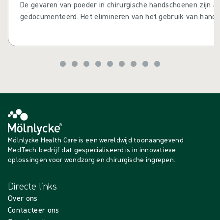
De gevaren van poeder in chirurgische handschoenen zijn a
gedocumenteerd. Het elimineren van het gebruik van hand
bij het elimineren van verschillende nadelige gezondheidse
kunnen zijn van het gebruik ervan, zoals postoperatieve ve
wondbesmetting en vertraagde wondgenezing 1 2.
Mölnlycke Health Care is een wereldwijd toonaangevend
MedTech-bedrijf dat gespecialiseerd is in innovatieve
oplossingen voor wondzorg en chirurgische ingrepen.
Directe links
Over ons
Contacteer ons