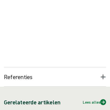
Mischke et al toonden ook aan dat het dragen van dubbele
handschoenen het risico op perforatie van de binnenhandschoen
aanzienlijk verminderde.
2 Er was geen significant verschil in
perforaties van de buitenhandschoen tussen enkele en dubbele
handschoenen, wat aangeeft dat er geen verlies van
2
beweeglijkheid is met dubbele handschoenen.
Het bewijs uit deze twee systematische reviews bevestigt dat
het dragen van dubbele handschoenen een betere bescherming
biedt tegen bloedbesmetting en perforaties van de
1
2
binnenhandschoen.
Referenties
Gerelateerde artikelen
Lees alles