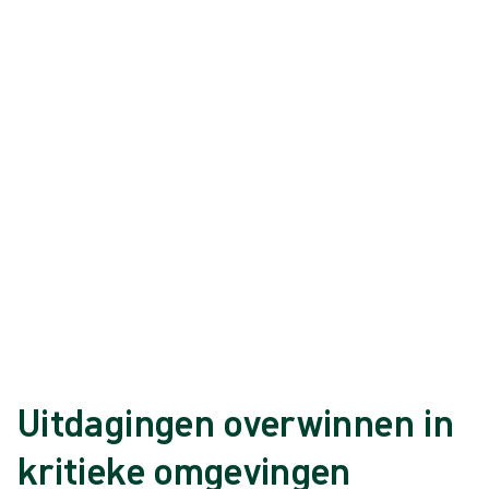
Handschoenen van natuurlijk
rubberlatex
Biogel® Tech is een reeks steriele, poedervrije handschoenen van
natuurrubberlatex met een lage deeltjesafvoer voor kritieke
omgevingen zoals cleanrooms.
{{ products.length }} van de {{ total }} weergegeven
{{productCard.CategoryName}}
{{productCard.ProductGroupName}}
{{ products.length }} van de {{ total }} weergegeven
Meer weergeven
Laden…
Uitdagingen overwinnen in
kritieke omgevingen