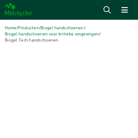
Naar inhoud gaan
Home
/
Producten
/
Biogel handschoenen
/
Biogel handschoenen voor kritieke omgevingen
/
Biogel Tech handschoenen
Skip to products
Wondzorg (54)
Alles weergeven
Alginaat- en vezelverbanden (3)
Antimicrobieel verband (7)
Conventionele deppers en kompressen (2)
Conventionele verbanden (4)
Fixatie- en compressietherapie (7)
Huidverzorging (1)
Incisieverbanden (1)
Kantelen en positioneren (4)
Littekenbeheer (2)
Negatieve drukwondbehandeling (3)
Schuimverband zonder rand (6)