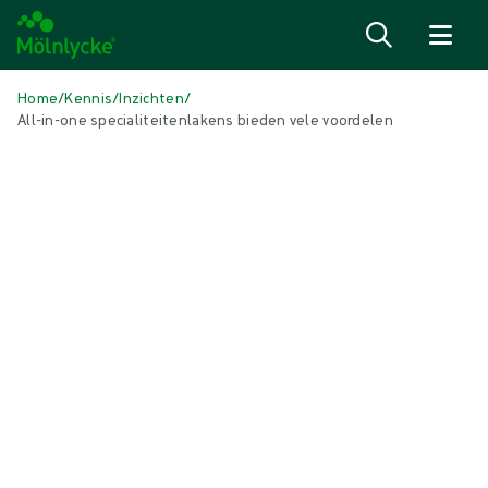
Naar inhoud gaan
Home
/
Kennis
/
Inzichten
/
All-in-one specialiteitenlakens bieden vele voordelen
IN DIT ARTIKEL
OK-oplossingen
|
2 min leestijd
All-in-one specialiteitenlakens
bieden vele voordelen
Mölnlycke biedt een uitgebreid assortiment specialiteitenlakens.