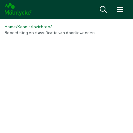
Naar inhoud gaan
Home
/
Kennis
/
Inzichten
/
Beoordeling en classificatie van doorligwonden
IN DIT ARTIKEL
Wondzorg
|
3 min leestijd
Beoordeling en classificatie van
doorligwonden*
De ernst van een doorligwonde wordt vastgesteld op basis van het
internationale classificatiesysteem van de NPIAP/EPUAP. Dit vereist
dat de zorgverlener de diepte van het letsel bepaalt aan de hand van
een visuele inspectie van de wonde.