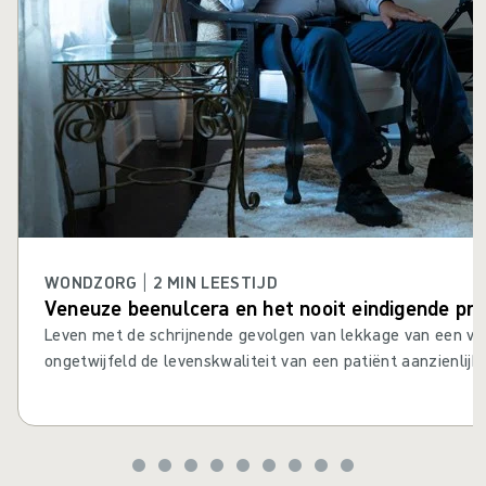
WONDZORG | 2 MIN LEESTIJD
Veneuze beenulcera en het nooit eindigende pr
Leven met de schrijnende gevolgen van lekkage van een ve
ongetwijfeld de levenskwaliteit van een patiënt aanzienlij
te maken hebben met de uitdagingen van sterk exsuderend
verdienen een betere kwaliteit van zorg. De verstorende ef
exsudaatlekkage op het dagelijks leven zouden niet lange
worden. Verandering komt eraan......