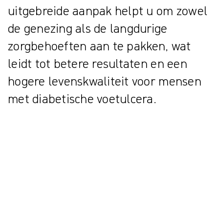
uitgebreide aanpak helpt u om zowel
de genezing als de langdurige
zorgbehoeften aan te pakken, wat
leidt tot betere resultaten en een
hogere levenskwaliteit voor mensen
met diabetische voetulcera.
Hoe vaak komen diabetische voetproblemen
voor?
Diabetische voetulcera zijn een ernstige complicatie van diabetes en
treffen wereldwijd miljoenen mensen¹. Ze verhogen het risico op
infecties, amputaties² en overlijden aanzienlijk¹. Door de
toenemende prevalentie van diabetes is het aanpakken van
diabetische voetulcera een belangrijke prioriteit in de