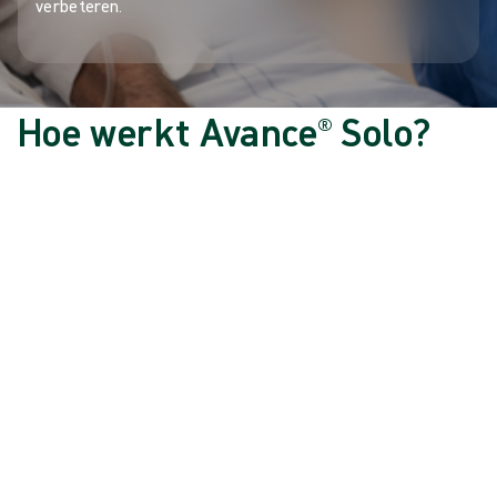
verbeteren.
Hoe werkt Avance® Solo?
Avance® Solo creëert een zuigkracht over uw wonde om het
genezingsproces te ondersteunen. Houd er rekening mee dat
de pomp een regelmatig pulserend geluid maakt terwijl deze is
ingeschakeld. Dit is volkomen normaal en geeft aan dat het
medisch hulpmiddel correct werkt.
Fouten en alarmen
Leer wat de verschillende visuele signalen en hoorbare alarmen
betekenen die door het systeem kunnen worden afgegeven.