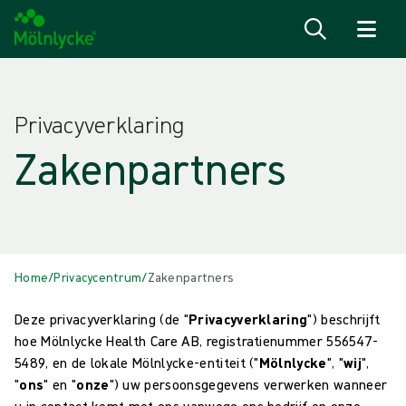
Naar inhoud gaan
Privacyverklaring
Zakenpartners
Home
/
Privacycentrum
/
Zakenpartners
Deze privacyverklaring (de "
Privacyverklaring
") beschrijft
hoe Mölnlycke Health Care AB, registratienummer 556547-
5489, en de lokale Mölnlycke-entiteit ("
Mölnlycke
", "
wij
",
"
ons
" en "
onze
") uw persoonsgegevens verwerken wanneer
u in contact komt met ons vanwege ons bedrijf en onze