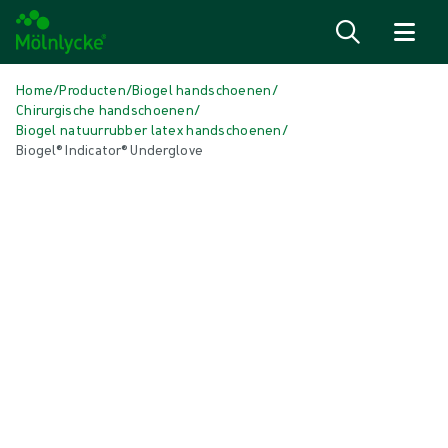
Naar inhoud gaan
Home
/
Producten
/
Biogel handschoenen
/
Chirurgische handschoenen
/
Biogel natuurrubber latex handschoenen
/
Biogel® Indicator® Underglove
Media overslaan
Handschoenen van natuurlijk rubberlatex
Biogel® Indicator® Underglove