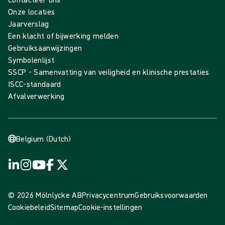
Onze locaties
Jaarverslag
Een klacht of bijwerking melden
Gebruiksaanwijzingen
Symbolenlijst
SSCP - Samenvatting van veiligheid en klinische prestaties
ISCC-standaard
Afvalverwerking
Belgium (Dutch)
© 2026 Mölnlycke AB
Privacycentrum
Gebruiksvoorwaarden
Cookiebeleid
Sitemap
Cookie-instellingen