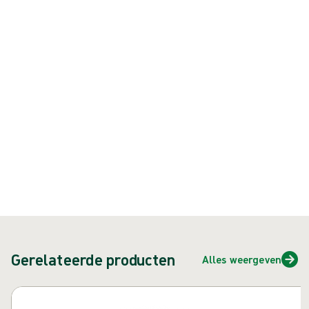
De Biogel® Indicator® Underglove is ontworpen voor gebruik onder uw
favoriete Biogel-operatiehandschoen
Product: art.nr. {{ store.currentProductVariant?.productId }}
{{ feature }}
Gecertificeerd door ISCC
FSC-gecertificeerd papier
Neem contact met ons op
Gerelateerde producten
Alles weergeven
Carrousel overslaan