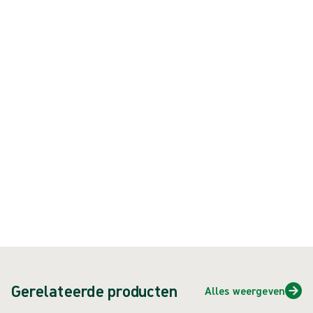
Het Biogel® PI UltraTouch® S Indicator® System bestaat uit een blauwe
onderhandschoen en een strokleurige overhandschoen van
synthetisch polyisopreen, exclusief chemische versnellers waarvan
bekend is dat ze contactdermatitis veroorzaken.
Product: art.nr. {{ store.currentProductVariant?.productId }}
{{ feature }}
Gecertificeerd door ISCC
FSC-gecertificeerd papier
Neem contact met ons op
Gerelateerde producten
Alles weergeven