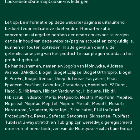
Cookiebeleid
Sitemap
Cookie-instellingen
Let op: De informatie op deze website/pagina is uitsluitend
bedoeld voor indicatieve doeleinden. Hoewel we alle
voorzorgsmaatregelen hebben genomen om ervoor te zorgen
dat de inhoud van deze website/pagina actueel en zorgvuldig is,
kunnen er fouten optreden. In alle gevallen dient u de
gebruiksaanwijzing van het product te raadplegen voordat u het
product gebruikt.
De handelsnamen, namen en logo's van Mölnlycke, Alldress,
Avance, BARRIER, Biogel, Biogel Eclipse, Biogel Orthropro, Biogel
PI Pro-Fit, Biogel Sensor, Deep Defense, Easywarm, Elset,
Epaderm, Exufiber, Granulox, Granudacyn, Hydrolock, EZ Derm,
Hacdil-S, Hibiwash, Hibicet Verdunning, Hibiclens, Hibidil,
Hibiscrub, Indicator, Mefix, Melgisorb, Mextra, Mepiform, Mepilex,
Mepiseal, Mepitac, Mepitel, Mepore, Mesalt, Mesoft, Mesorb,
Mestopore, Neoderm, Normlgel, PI Indicator, PI UltraTouch,
ProcedurePak, Reveal, Safetac, Setopress, Skinsense, Tubifast,
Tubifast 2-way stretch en Tubigrip zijn wereldwijd geregistreerd
door een of meer bedrijven van de Mölnlycke Health Care Group.