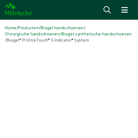
Naar inhoud gaan
Home
/
Producten
/
Biogel handschoenen
/
Chirurgische handschoenen
/
Biogel synthetische handschoenen
/
Biogel® PI UltraTouch® S Indicator® System
Media overslaan
Synthetische handschoenen
Biogel® PI UltraTouch® S Indicator®
System