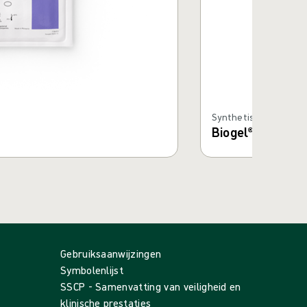
Synthetische hands
Biogel® PI Ultra
Gebruiksaanwijzingen
Symbolenlijst
SSCP - Samenvatting van veiligheid en
klinische prestaties