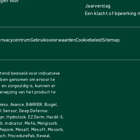
ingen voor
Jaarverslag
Een klacht of bijwerking
rivacycentrum
Gebruiksvoorwaarden
Cookiebeleid
Sitemap
itend bedoeld voor indicatieve
bben genomen om ervoor te
en zorgvuldig is, kunnen er
anwijzing van het product te
ess, Avance, BARRIER, Biogel,
gel Sensor, Deep Defense,
n, Hydrolock, EZ Derm, Hacdil-S,
b, Indicator, Mefix, Melgisorb,
 Mepore, Mesalt, Mesoft, Mesorb,
uch, ProcedurePak, Reveal,