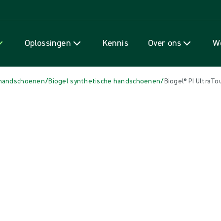
Naar inhoud gaan
Oplossingen
Kennis
Over ons
We
/
/
 handschoenen
Biogel synthetische handschoenen
Biogel® PI UltraTo