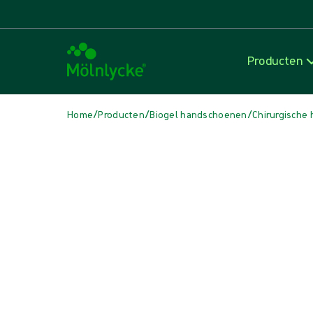
Producten
/
/
/
Home
Producten
Biogel handschoenen
Chirurgische
Media overslaan
Synthetische handschoenen