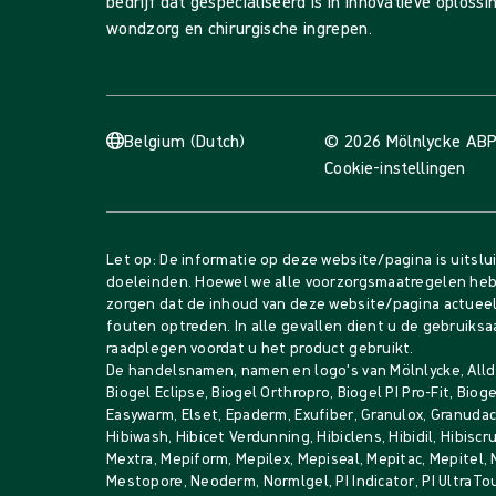
bedrijf dat gespecialiseerd is in innovatieve oploss
wondzorg en chirurgische ingrepen.
Belgium (Dutch)
© 2026 Mölnlycke AB
P
Cookie-instellingen
Let op: De informatie op deze website/pagina is uitslu
doeleinden. Hoewel we alle voorzorgsmaatregelen he
zorgen dat de inhoud van deze website/pagina actueel 
fouten optreden. In alle gevallen dient u de gebruiksa
raadplegen voordat u het product gebruikt.
De handelsnamen, namen en logo's van Mölnlycke, Alldr
Biogel Eclipse, Biogel Orthropro, Biogel PI Pro-Fit, Bio
Easywarm, Elset, Epaderm, Exufiber, Granulox, Granudacy
Hibiwash, Hibicet Verdunning, Hibiclens, Hibidil, Hibiscru
Mextra, Mepiform, Mepilex, Mepiseal, Mepitac, Mepitel,
Mestopore, Neoderm, Normlgel, PI Indicator, PI UltraTo