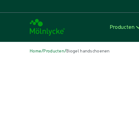
Producten
/
/
Home
Producten
Biogel handschoenen
Skip to products
Wondzorg (54)
Alles weergeven
Alginaat- en vezelverbanden (3)
Antimicrobieel verband (7)
Conventionele deppers en kompressen (2)
Conventionele verbanden (4)
Fixatie- en compressietherapie (7)
Huidverzorging (1)
Incisieverbanden (1)