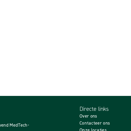
Directe links
Over ons
Contacteer ons
evend MedTech-
Onze locaties