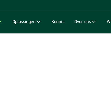
Naar inhoud gaan
Oplossingen
Kennis
Over ons
We