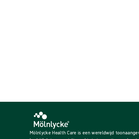
Handschoenen voor de kritische omgeving
Operatiehandschoenen
{{ products.length }} van de {{ total }} weergegeven
{{productCard.CategoryName}}
{{productCard.ProductGroupName}}
{{ products.length }} van de {{ total }} weergegeven
Meer weergeven
Laden…
Mölnlycke Health Care is een wereldwijd toonaang