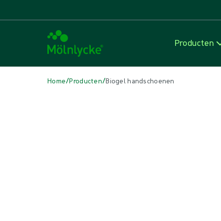
Producten
/
/
Home
Producten
Biogel handschoenen
Skip to products
Wondzorg (54)
Alles weergeven
Alginaat- en vezelverbanden (3)
Antimicrobieel verband (7)
Conventionele deppers en kompressen (2)
Conventionele verbanden (4)
Fixatie- en compressietherapie (7)
Huidverzorging (1)
Incisieverbanden (1)