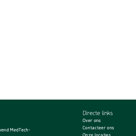
Directe links
Over ons
Contacteer ons
evend MedTech-
Onze locaties