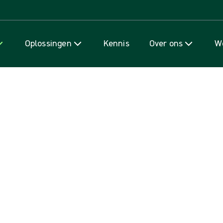
Naar inhoud gaan
Oplossingen
Kennis
Over ons
We