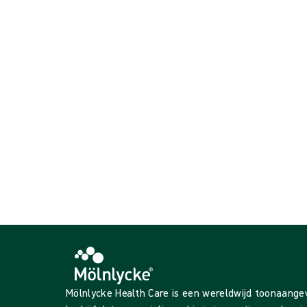
Handschoenen voor de kritische omgeving
Operatiehandschoenen
{{ products.length }} van de {{ total }} weergegeven
{{productCard.CategoryName}}
{{productCard.ProductGroupName}}
{{ products.length }} van de {{ total }} weergegeven
Meer weergeven
Laden…
Mölnlycke Health Care is een wereldwijd toonaang